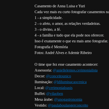
Casamento de Anna Luisa e Yuri
Cada vez mais eu curto fotografar casamentos na
1 - a simplicidade.
2 - o afeto, o amor, as relações verdadeiras.
3 - o divino, a fé.
4 - a família e tudo que ela pode nos oferecer.
Isso é exatamente o que eu mais amo fotografar.
Fotografia é Memória
Fotos: André Alves e Ademir Ribeiro
O time que fez esse casamento acontecer:
Assessoria:
@aniellelemos.cerimonialista
Decor:
@conceitounico
Iluminação:
@ldiluminacaocenica
Local:
@cerimonialoasis
Buffet:
@vilaoben
Mesa árabe:
@unogastronomia
Vestido:
@paulaboulangerconceito