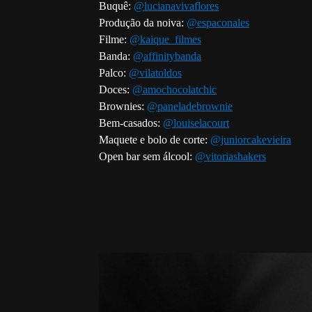
Buquê:
@lucianavivaflores
Produção da noiva:
@espaconales
Filme:
@kaique_filmes
Banda:
@affinitybanda
Palco:
@vilatoldos
Doces:
@amochocolatchic
Brownies:
@paneladebrownie
Bem-casados:
@louiselacourt
Maquete e bolo de corte:
@juniorcakevieira
Open bar sem álcool:
@vitoriashakers