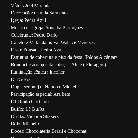
Vídeo: Joel Miranda
Decoração: Camila Sarmento
Igreja: Pedra Azul
Música na Igreja: Sonatha Produções
Celebrante: Padre Dario
Cabelo e Make da noiva: Wallace Menezes
Festa: Pousada Pedra Azul
Estrutura de cobertura e piso da festa: Toldos Alcântara
Bouquet e arranjos da cabeça : Aline ( Floragem)
Iluminação cênica : Incollor
Dj De Pra
Dupla sertaneja : Nando e Michel
Participação especial: Ara ketu
DJ Doido Cristiano
Buffet: Lê Buffet
Drinks: Victoria Shakers
Bolo: Michelix
Doces: Chocolateria Brasil e Choconat